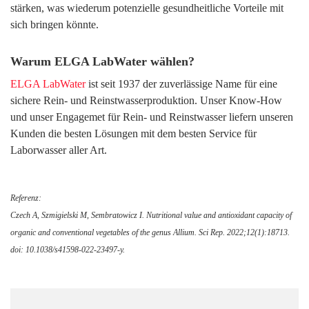
stärken, was wiederum potenzielle gesundheitliche Vorteile mit
sich bringen könnte.
Warum ELGA LabWater wählen?
ELGA LabWater
ist seit 1937 der zuverlässige Name für eine
sichere Rein- und Reinstwasserproduktion. Unser Know-How
und unser Engagemet für Rein- und Reinstwasser liefern unseren
Kunden die besten Lösungen mit dem besten Service für
Laborwasser aller Art.
Referenz:
Czech A, Szmigielski M, Sembratowicz I. Nutritional value and antioxidant capacity of
organic and conventional vegetables of the genus Allium. Sci Rep. 2022;12(1):18713.
doi: 10.1038/s41598-022-23497-y.