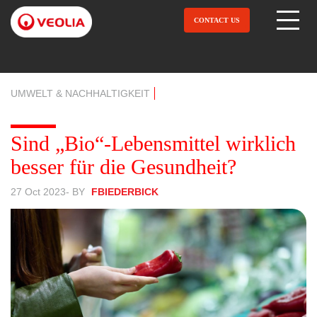
Skip
to
CONTACT US
Open Menu
main
content
UMWELT & NACHHALTIGKEIT
Sind „Bio“-Lebensmittel wirklich
besser für die Gesundheit?
27 Oct 2023
- BY
FBIEDERBICK